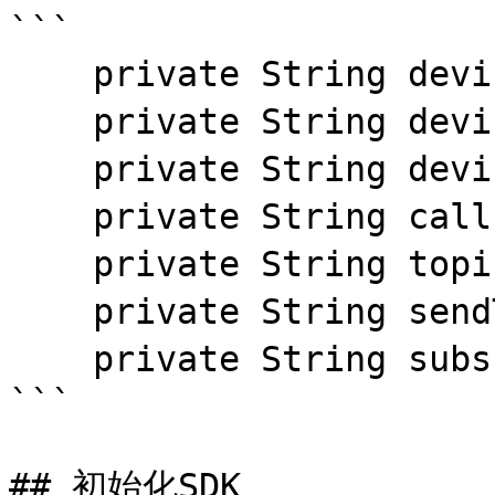
```

    private String deviceName;//设备名称

    private String deviceType;//设备类型

    private String deviceId;//设备ID

    private String callbackUrl;//设备callbackUrl

    private String topicUrl;//设备topicUrl

    private String sendTopic;//接收消息的Topic

    private String subscribeTopic;//发送消息的Topic

```

## 初始化SDK
