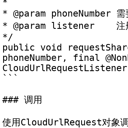
*

* @param phoneNumber
* @param listener   
*/

public void requestShar
phoneNumber, final @NonN
CloudUrlRequestListener
```

### 调用

使用CloudUrlRequest对象调