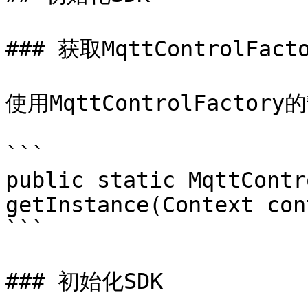
### 获取MqttControlFact
使用MqttControlFactory
```

public static MqttContr
getInstance(Context con
```

### 初始化SDK
