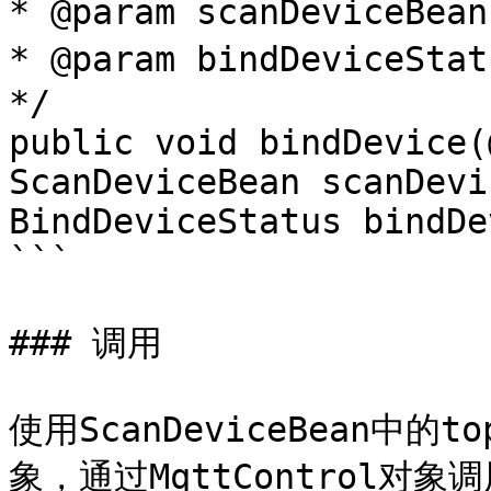
* @param scanDeviceB
* @param bindDeviceS
*/

public void bindDevice(
ScanDeviceBean scanDevi
BindDeviceStatus bindDe
```

### 调用

使用ScanDeviceBean中的to
象，通过MqttControl对象调用