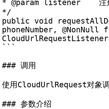
* @param listener   
*/

public void requestAllD
phoneNumber, @NonNull fi
CloudUrlRequestListener
```

### 调用

使用CloudUrlRequest对象调
### 参数介绍
