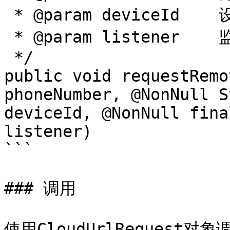
 * @param deviceId    设备的ID

 * @param listener    监听事件

 */

public void requestRemo
phoneNumber, @NonNull S
deviceId, @NonNull fina
listener)

```

### 调用

使用CloudUrlRequest对象调